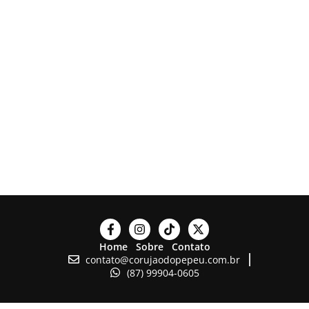
Home
Sobre
Contato
contato@corujaodopepeu.com.br
(87) 99904-0605