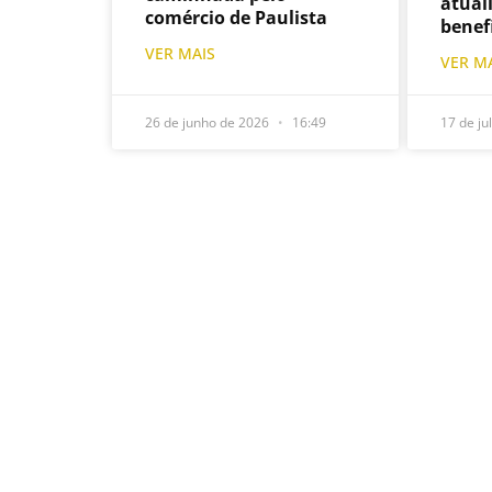
atual
comércio de Paulista
benef
VER MAIS
VER M
26 de junho de 2026
16:49
17 de ju