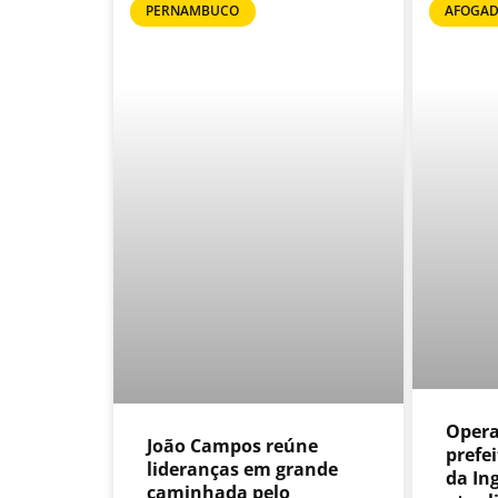
PERNAMBUCO
AFOGAD
Opera
João Campos reúne
prefe
lideranças em grande
da Ing
caminhada pelo