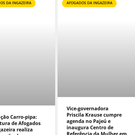
OS DA INGAZEIRA
AFOGADOS DA INGAZEIRA
Vice-governadora
Priscila Krause cumpre
ção Carro-pipa:
agenda no Pajeú e
itura de Afogados
inaugura Centro de
azeira realiza
Referência da Mulher em