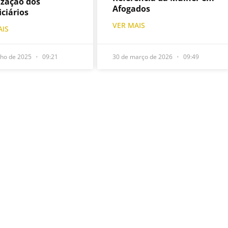
ização dos
Afogados
iciários
VER MAIS
AIS
lho de 2025
09:21
30 de março de 2026
09:49