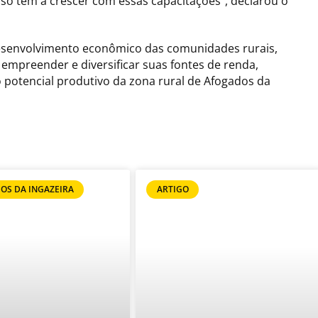
 só tem a crescer com essas capacitações”, declarou o
desenvolvimento econômico das comunidades rurais,
mpreender e diversificar suas fontes de renda,
o potencial produtivo da zona rural de Afogados da
OS DA INGAZEIRA
ARTIGO