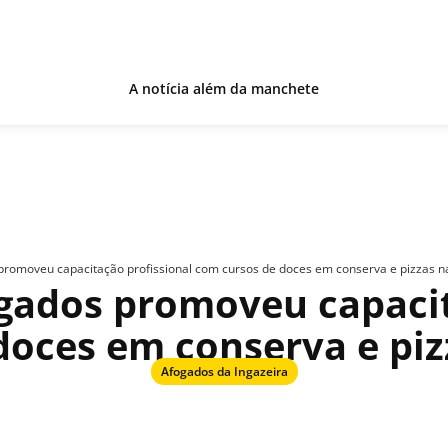
A notícia além da manchete
promoveu capacitação profissional com cursos de doces em conserva e pizzas n
ogados promoveu capacit
doces em conserva e piz
Afogados da Ingazeira