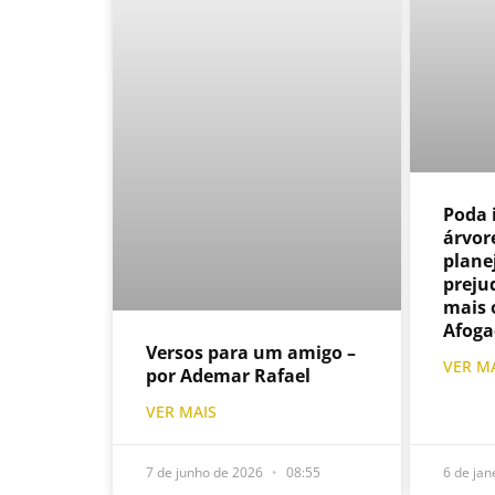
Poda 
árvore
plane
preju
mais 
Afoga
Versos para um amigo –
VER M
por Ademar Rafael
VER MAIS
7 de junho de 2026
08:55
6 de jan