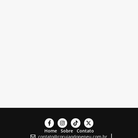
Home
Sobre
Contato
contato@corujaodopepeu.com.br