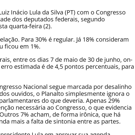
Luiz Inácio Lula da Silva (PT) com o Congresso
tade dos deputados federais, segundo
a quarta-feira (2).
lação. Para 30% é regular. Já 18% consideram
u ficou em 1%.
is, entre os dias 7 de maio de 30 de junho, on-
erro estimada é de 4,5 pontos percentuais, para
Congresso Nacional segue marcada por desalinho
dos ouvidos, o Planalto simplesmente ignora o
parlamentares do que deveria. Apenas 29%
enção necessária ao Congresso, o que evidencia
l. Outros 7% acham, de forma irônica, que há
da mais a falta de sintonia entre as partes.
 presidente Lula em aprovar sua agenda