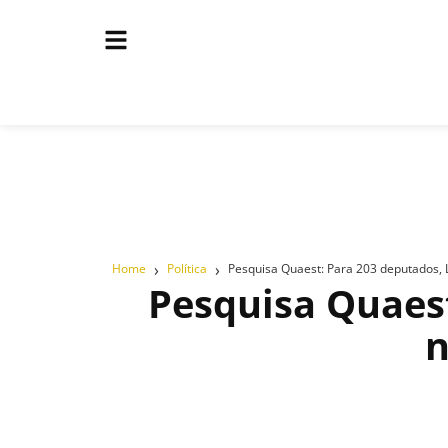
›
›
Home
Política
Pesquisa Quaest: Para 203 deputados, 
Pesquisa Quaest
n