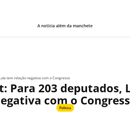
A notícia além da manchete
Lula tem relação negativa com o Congresso
: Para 203 deputados, 
egativa com o Congres
Política