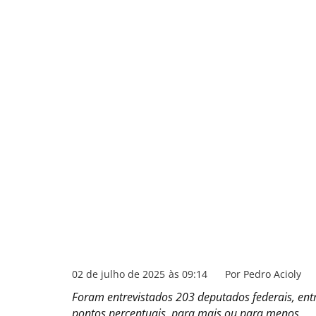
02 de julho de 2025
às
09:14
Por
Pedro Acioly
Foram entrevistados 203 deputados federais, entr
pontos percentuais, para mais ou para menos