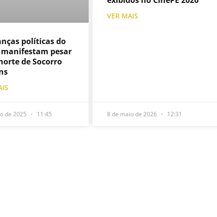
exibidos no CinePE 2026
VER MAIS
anças políticas do
 manifestam pesar
morte de Socorro
ns
AIS
ho de 2025
11:45
8 de maio de 2026
12:31