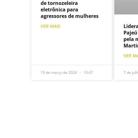
de tornozeleira
eletrônica para
agressores de mulheres
Lider
VER MAIS
Pajeú
pela 
Marti
VER M
19 de março de 2026
10:47
7 de jul