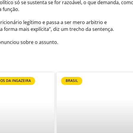
ítico só se sustenta se for razoável, o que demanda, com
a função.
icionário legítimo e passa a ser mero arbitrio e
 forma mais explícita”, diz um trecho da sentença.
onunciou sobre o assunto.
OS DA INGAZEIRA
BRASIL