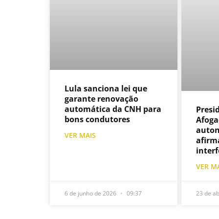
Lula sanciona lei que
garante renovação
automática da CNH para
Presi
bons condutores
Afoga
auton
VER MAIS
afirm
inter
VER M
6 de junho de 2026
09:37
23 de ab