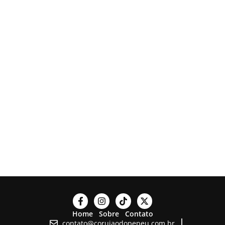
Home
Sobre
Contato
contato@corujaodopepeu.com.br