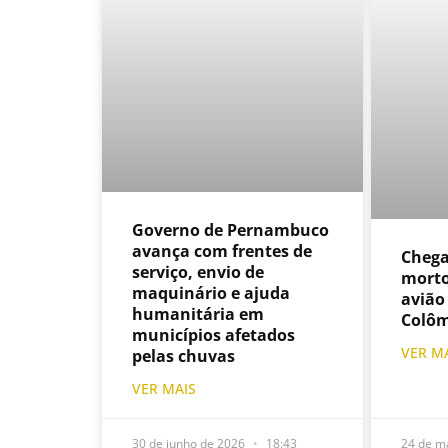
Governo de Pernambuco
avança com frentes de
Chega
serviço, envio de
morto
maquinário e ajuda
avião
humanitária em
Colô
municípios afetados
VER M
pelas chuvas
VER MAIS
30 de junho de 2026
18:43
24 de m