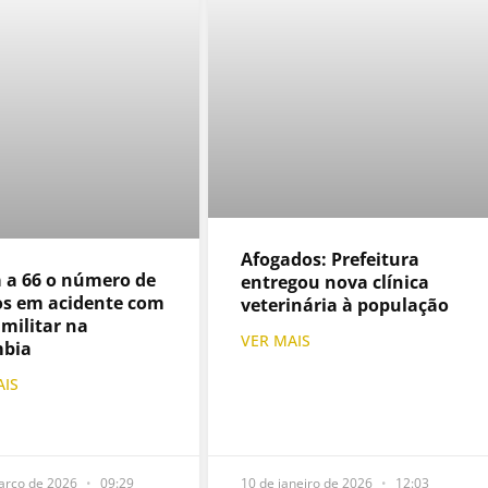
Afogados: Prefeitura
 a 66 o número de
entregou nova clínica
s em acidente com
veterinária à população
 militar na
VER MAIS
mbia
AIS
arço de 2026
09:29
10 de janeiro de 2026
12:03