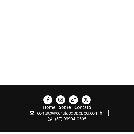
Home
Sobre
Contato
contato@corujaodopepeu.com.br
(87) 99904-0605