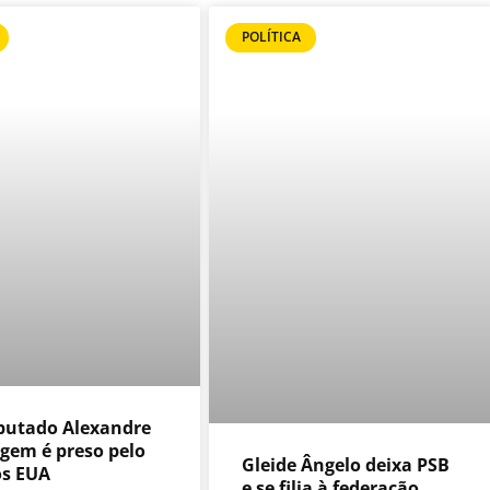
POLÍTICA
putado Alexandre
em é preso pelo
Gleide Ângelo deixa PSB
os EUA
e se filia à federação