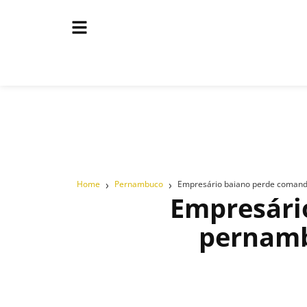
›
›
Home
Pernambuco
Empresário baiano perde comand
Empresári
pernamb