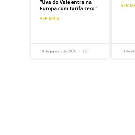
“Uva do Vale entra na
VER M
Europa com tarifa zero”
VER MAIS
10 de janeiro de 2026
12:11
13 de ab