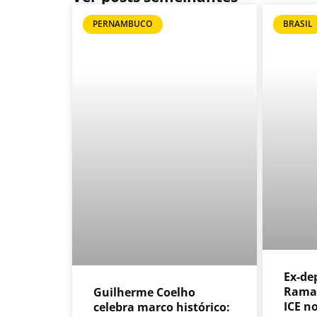
PERNAMBUCO
BRASIL
Ex-de
Ramag
Guilherme Coelho
ICE n
celebra marco histórico: