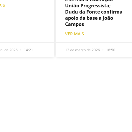
União Progressista;
AIS
Dudu da Fonte confirma
apoio da base a João
Campos
VER MAIS
ril de 2026
14:21
12 de março de 2026
18:50