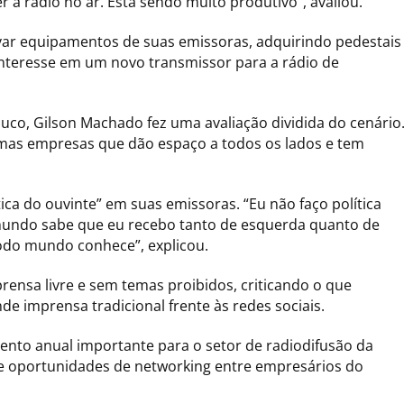
a rádio no ar. Está sendo muito produtivo”, avaliou.
var equipamentos de suas emissoras, adquirindo pedestais
nteresse em um novo transmissor para a rádio de
o, Gilson Machado fez uma avaliação dividida do cenário
mas empresas que dão espaço a todos os lados e tem
ica do ouvinte” em suas emissoras. “Eu não faço política
o mundo sabe que eu recebo tanto de esquerda quanto de
 todo mundo conhece”, explicou.
nsa livre e sem temas proibidos, criticando o que
e imprensa tradicional frente às redes sociais.
nto anual importante para o setor de radiodifusão da
 e oportunidades de networking entre empresários do