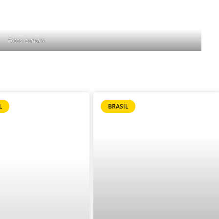
Fotos: Lunara
L
BRASIL