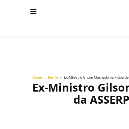
›
›
Home
Recife
Ex-Ministro Gilson Machado participa de
Ex-Ministro Gilso
da ASSERP