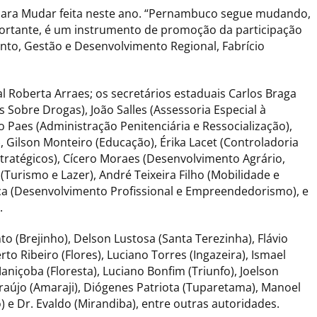
r para Mudar feita neste ano. “Pernambuco segue mudando,
tante, é um instrumento de promoção da participação
nto, Gestão e Desenvolvimento Regional, Fabrício
Roberta Arraes; os secretários estaduais Carlos Braga
s Sobre Drogas), João Salles (Assessoria Especial à
 Paes (Administração Penitenciária e Ressocialização),
, Gilson Monteiro (Educação), Érika Lacet (Controladoria
stratégicos), Cícero Moraes (Desenvolvimento Agrário,
(Turismo e Lazer), André Teixeira Filho (Mobilidade e
anuca (Desenvolvimento Profissional e Empreendedorismo), e
.
 (Brejinho), Delson Lustosa (Santa Terezinha), Flávio
to Ribeiro (Flores), Luciano Torres (Ingazeira), Ismael
aniçoba (Floresta), Luciano Bonfim (Triunfo), Joelson
 Araújo (Amaraji), Diógenes Patriota (Tuparetama), Manoel
 e Dr. Evaldo (Mirandiba), entre outras autoridades.