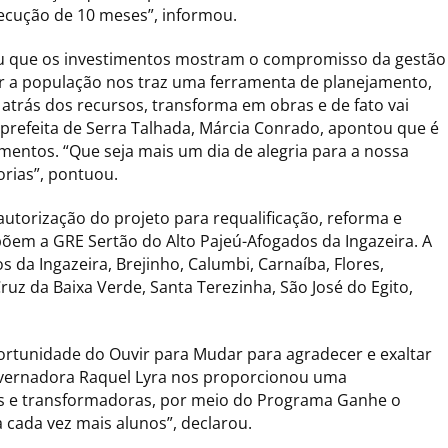
xecução de 10 meses”, informou.
u que os investimentos mostram o compromisso da gestão
ar a população nos traz uma ferramenta de planejamento,
atrás dos recursos, transforma em obras e de fato vai
A prefeita de Serra Talhada, Márcia Conrado, apontou que é
mentos. “Que seja mais um dia de alegria para a nossa
orias”, pontuou.
utorização do projeto para requalificação, reforma e
õem a GRE Sertão do Alto Pajeú-Afogados da Ingazeira. A
s da Ingazeira, Brejinho, Calumbi, Carnaíba, Flores,
Cruz da Baixa Verde, Santa Terezinha, São José do Egito,
ortunidade do Ouvir para Mudar para agradecer e exaltar
vernadora Raquel Lyra nos proporcionou uma
as e transformadoras, por meio do Programa Ganhe o
cada vez mais alunos”, declarou.