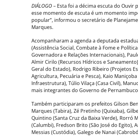
DIÁLOGO
– Esta foi a décima escuta do Ouvi
esse momento de escuta é um momento impor
popular”, informou o secretário de Planejame
Marques.
Acompanharam a agenda a deputada estadual 
(Assistência Social, Combate à Fome e Política
Governadora e Relações Internacionais), Paulo
Almir Cirilo (Recursos Hídricos e Saneamento)
Geral do Estado), Rodrigo Ribeiro (Projetos E
Agricultura, Pecuária e Pesca), Kaio Maniçoba 
Infraestrutura), Túlio Vilaça (Casa Civil), M
mais integrantes do Governo de Pernambuco
Também participaram os prefeitos Gilson Bento
Marques (Tabira), Zé Pretinho (Quixaba), Gilber
Quintino (Santa Cruz da Baixa Verde), Rorró M
(Calumbi), Fredson Brito (São José do Egito),
Messias (Custódia), Galego de Nanai (Cabrobó)