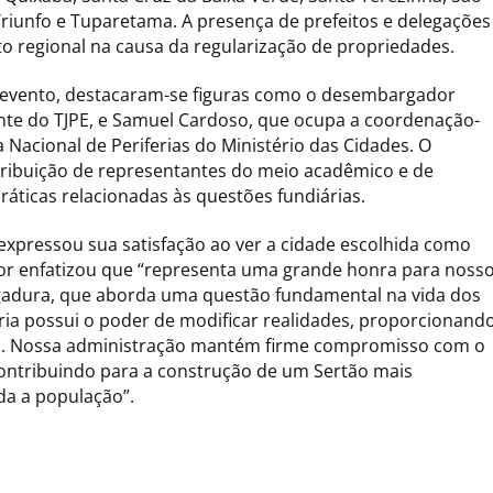
, Triunfo e Tuparetama. A presença de prefeitos e delegações
 regional na causa da regularização de propriedades.
 evento, destacaram-se figuras como o desembargador
ante do TJPE, e Samuel Cardoso, que ocupa a coordenação-
a Nacional de Periferias do Ministério das Cidades. O
ribuição de representantes do meio acadêmico e de
áticas relacionadas às questões fundiárias.
 expressou sua satisfação ao ver a cidade escolhida como
stor enfatizou que “representa uma grande honra para noss
gadura, que aborda uma questão fundamental na vida dos
ria possui o poder de modificar realidades, proporcionand
is. Nossa administração mantém firme compromisso com o
ontribuindo para a construção de um Sertão mais
oda a população”.