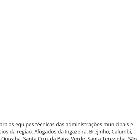
ara as equipes técnicas das administrações municipais e
os da região: Afogados da Ingazeira, Brejinho, Calumbi,
m, Quixaba, Santa Cruz da Baixa Verde, Santa Terezinha, São