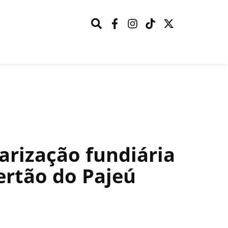
arização fundiária
ertão do Pajeú