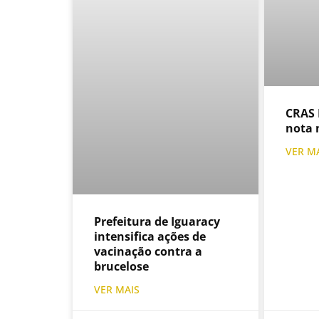
CRAS 
nota 
VER M
Prefeitura de Iguaracy
intensifica ações de
vacinação contra a
brucelose
VER MAIS