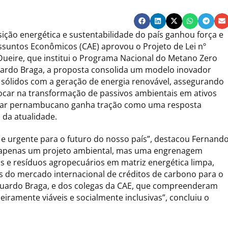
sição energética e sustentabilidade do país ganhou força e
suntos Econômicos (CAE) aprovou o Projeto de Lei nº
Dueire, que institui o Programa Nacional do Metano Zero
uardo Braga, a proposta consolida um modelo inovador
os sólidos com a geração de energia renovável, assegurando
focar na transformação de passivos ambientais em ativos
ntar pernambucano ganha tração como uma resposta
 da atualidade.
 e urgente para o futuro do nosso país”, destacou Fernand
é apenas um projeto ambiental, mas uma engrenagem
os e resíduos agropecuários em matriz energética limpa,
 do mercado internacional de créditos de carbono para o
 Eduardo Braga, e dos colegas da CAE, que compreenderam
eiramente viáveis e socialmente inclusivas”, concluiu o