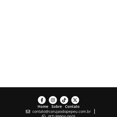
Home
Sobre
Contato
contato@corujaodopepeu.com.br
(87) 99904-0605