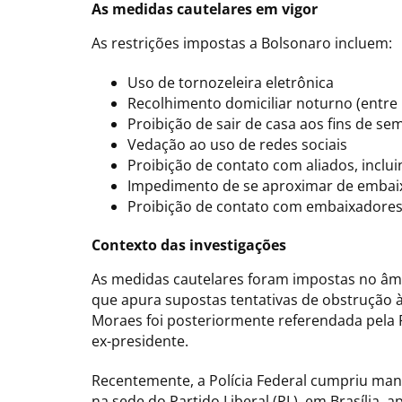
As medidas cautelares em vigor
As restrições impostas a Bolsonaro incluem:
Uso de tornozeleira eletrônica
Recolhimento domiciliar noturno (entre 
Proibição de sair de casa aos fins de s
Vedação ao uso de redes sociais
Proibição de contato com aliados, inclu
Impedimento de se aproximar de embai
Proibição de contato com embaixadores
Contexto das investigações
As medidas cautelares foram impostas no âmb
que apura supostas tentativas de obstrução à 
Moraes foi posteriormente referendada pela 
ex-presidente.
Recentemente, a Polícia Federal cumpriu man
na sede do Partido Liberal (PL), em Brasília,