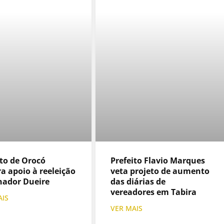
ito de Orocó
Prefeito Flavio Marques
ra apoio à reeleição
veta projeto de aumento
nador Dueire
das diárias de
vereadores em Tabira
AIS
VER MAIS