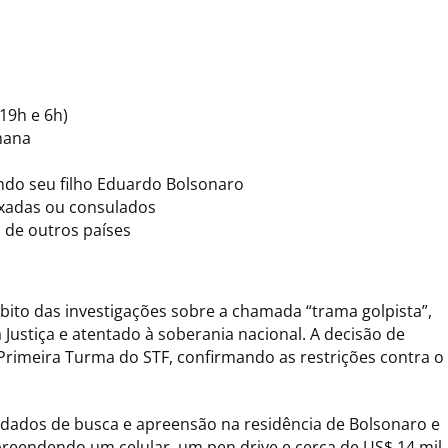
19h e 6h)
emana
indo seu filho Eduardo Bolsonaro
xadas ou consulados
 de outros países
ito das investigações sobre a chamada “trama golpista”,
Justiça e atentado à soberania nacional. A decisão de
Primeira Turma do STF, confirmando as restrições contra o
dados de busca e apreensão na residência de Bolsonaro e
 apreendendo um celular, um pen drive e cerca de US$ 14 mil