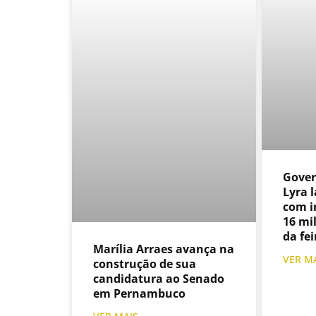
Gover
Lyra 
com i
16 mi
da fei
Marília Arraes avança na
VER M
construção de sua
candidatura ao Senado
em Pernambuco