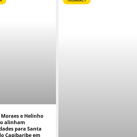
A
IGUARACY
 Moraes e Helinho
o alinham
idades para Santa
do Capibaribe em