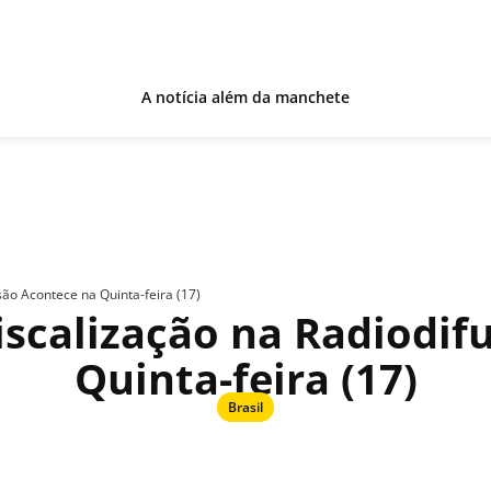
A notícia além da manchete
são Acontece na Quinta-feira (17)
iscalização na Radiodif
Quinta-feira (17)
Brasil