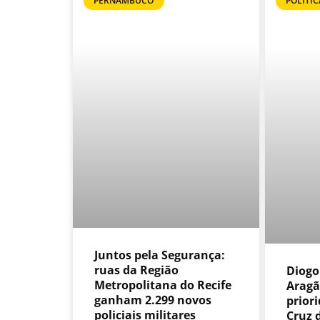
PERNAMBUCO
POLÍTIC
Juntos pela Segurança:
ruas da Região
Diogo
Metropolitana do Recife
Aragã
ganham 2.299 novos
prior
policiais militares
Cruz 